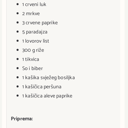
1 crveni luk
2 mrkve
3 crvene paprike
5 paradajza
1 lovorov list
300 g riže
1 tikvica
So i biber
1 kašika svježeg bosiljka
1 kašičica peršuna
1 kašičica aleve paprike
Priprema: