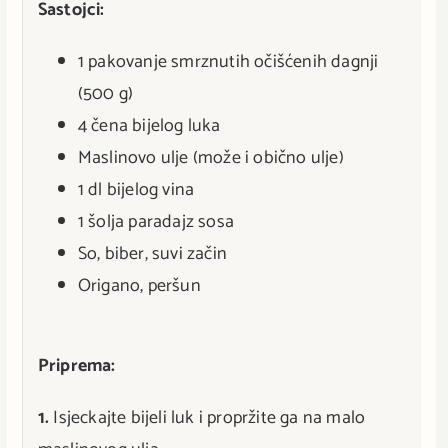
Sastojci:
1 pakovanje smrznutih očišćenih dagnji
(500 g)
4 čena bijelog luka
Maslinovo ulje (može i obično ulje)
1 dl bijelog vina
1 šolja paradajz sosa
So, biber, suvi začin
Origano, peršun
Priprema:
1.
Isjeckajte bijeli luk i propržite ga na malo