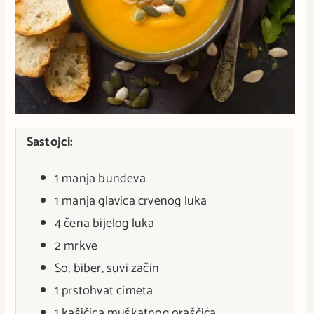
Sastojci:
1 manja bundeva
1 manja glavica crvenog luka
4 čena bijelog luka
2 mrkve
So, biber, suvi začin
1 prstohvat cimeta
1 kašičica muškatnog oraščića