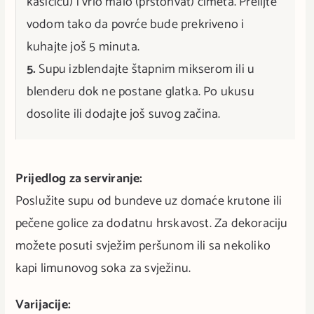
kašičicu) i vrlo malo (prstohvat) cimeta. Prelijte
vodom tako da povrće bude prekriveno i
kuhajte još 5 minuta.
5.
Supu izblendajte štapnim mikserom ili u
blenderu dok ne postane glatka. Po ukusu
dosolite ili dodajte još suvog začina.
Prijedlog za serviranje:
Poslužite supu od bundeve uz domaće krutone ili
pečene golice za dodatnu hrskavost. Za dekoraciju
možete posuti svježim peršunom ili sa nekoliko
kapi limunovog soka za svježinu.
Varijacije: