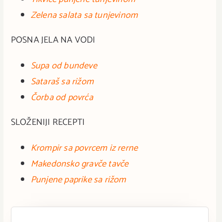
Zelena salata sa tunjevinom
POSNA JELA NA VODI
Supa od bundeve
Sataraš sa rižom
Čorba od povrća
SLOŽENIJI RECEPTI
Krompir sa povrcem i
z rerne
Makedonsko gravče tavče
Punjene paprike sa rižom