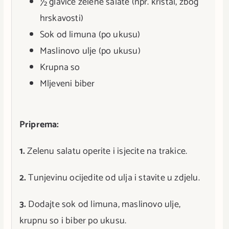
½ glavice zelene salate (npr. kristal, zbog
hrskavosti)
Sok od limuna (po ukusu)
Maslinovo ulje (po ukusu)
Krupna so
Mljeveni biber
Priprema:
1.
Zelenu salatu operite i isjecite na trakice.
2.
Tunjevinu ocijedite od ulja i stavite u zdjelu.
3.
Dodajte sok od limuna, maslinovo ulje,
krupnu so i biber po ukusu.