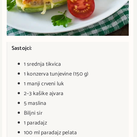
Sastojci:
1 srednja tikvica
1 konzerva tunjevine (150 g)
1 manji crveni luk
2–3 kašike ajvara
5 maslina
Biljni sir
1 paradajz
100 ml paradajz pelata