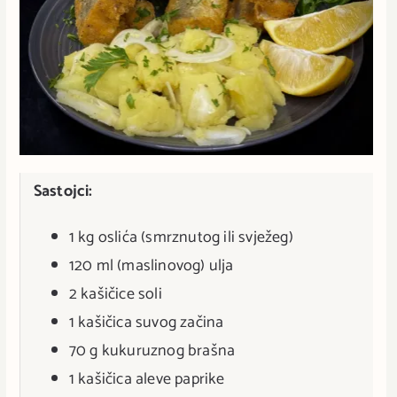
Sastojci:
1 kg oslića (smrznutog ili svježeg)
120 ml (maslinovog) ulja
2 kašičice soli
1 kašičica suvog začina
70 g kukuruznog brašna
1 kašičica aleve paprike