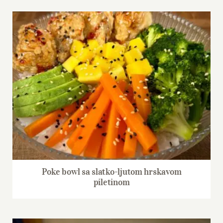
Poke bowl sa slatko-ljutom hrskavom
piletinom