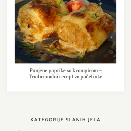
Kremasta pasta Toscana sa piletinom i
S
sušenim paradajzom
KATEGORIJE SLANIH JELA