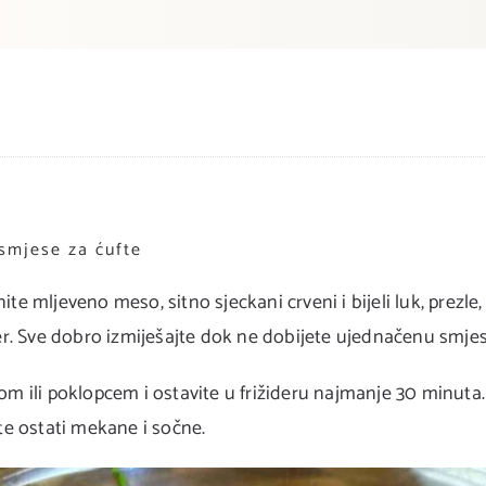
 smjese za ćufte
ite mljeveno meso, sitno sjeckani crveni i bijeli luk, prezle
iber. Sve dobro izmiješajte dok ne dobijete ujednačenu smje
jom ili poklopcem i ostavite u frižideru najmanje 30 minuta.
fte ostati mekane i sočne.