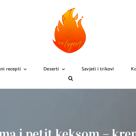
ani recepti
Deserti
Savjeti i trikovi
Ko
ma i petit keksom – krem