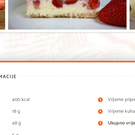
ACIJE
400 kcal
Vrijeme prip
18 g
Vrijeme kuha
48 g
Ukupno vrij