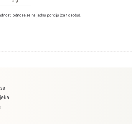
6 g
jednosti odnose se na jednu porciju (za 1 osobu).
ksa
jeka
a