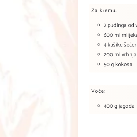
Za kremu:
2 pudinga od v
600 ml mlijek
4 kašike šećer
200 ml vrhnja
50 g kokosa
Voće:
400 g jagoda