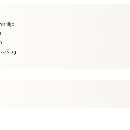
anilije
a
a
 za šlag