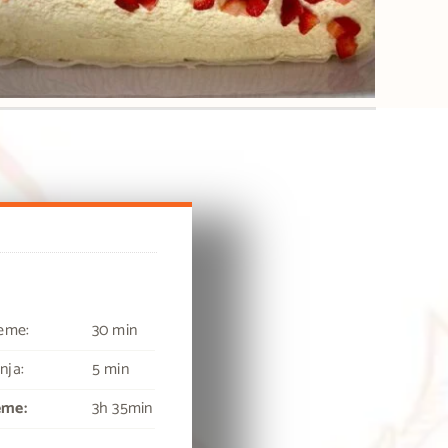
reme:
30 min
nja:
5 min
eme:
3h 35min