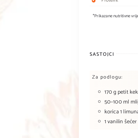
Proteini:
*Prikazane nutritivne vri
SASTOJCI
Za podlogu:
170 g petit ke
50–100 ml mli
korica 1 limun
1 vanilin šećer