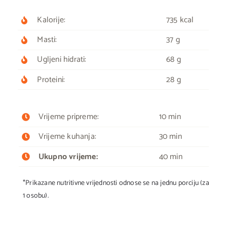
Kalorije:
735 kcal
Masti:
37 g
Ugljeni hidrati:
68 g
Proteini:
28 g
Vrijeme pripreme:
10 min
Vrijeme kuhanja:
30 min
Ukupno vrijeme:
40 min
*Prikazane nutritivne vrijednosti odnose se na jednu porciju (za
1 osobu).