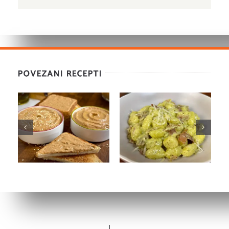
POVEZANI RECEPTI
Poke bowl sa
Salata od mahuna
slatko-ljutom
sa brusnicama i
hrskavom
susamom
piletinom