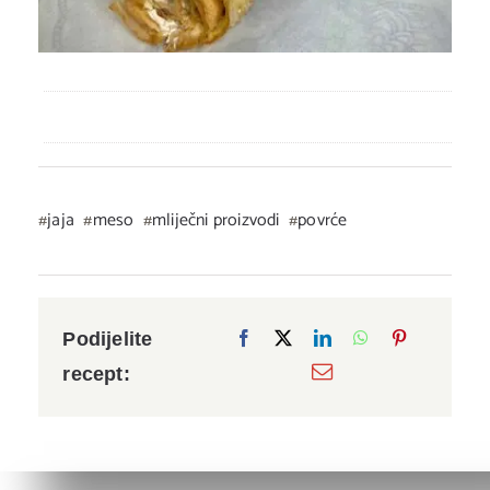
jaja
meso
mliječni proizvodi
povrće
Podijelite
recept: