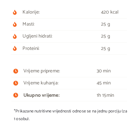
Kalorije:
420 kcal
Masti:
25 g
Ugljeni hidrati:
25 g
Proteini:
25 g
Vrijeme pripreme:
30 min
Vrijeme kuhanja:
45 min
Ukupno vrijeme:
1h 15min
*Prikazane nutritivne vrijednosti odnose se na jednu porciju (za
1 osobu).