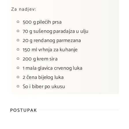
Za nadjev:
500 g pilećih prsa
70 g sušenog paradajza u ulju
20 g rendanog parmezana
150 ml vrhnja za kuhanje
200 g krem sira
1 mala glavica crvenog luka
2 čena bijelog luka
So i biber po ukusu
POSTUPAK