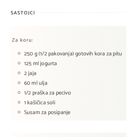
SASTOJCI
Za koru:
250 g (1/2 pakovanja) gotovih kora za pitu
125 ml jogurta
2 jaja
60 ml ulja
1/2 praška za pecivo
1 kašičica soli
Susam za posipanje