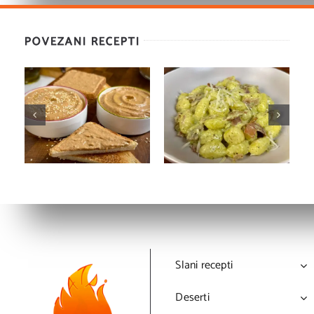
POVEZANI RECEPTI
Poke bowl sa
Salata od mahuna
slatko-ljutom
sa brusnicama i
hrskavom
susamom
piletinom
Slani recepti
Deserti